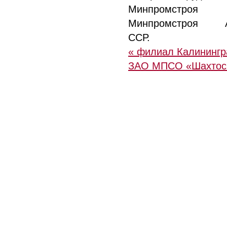
Минпромстр
Минпромстроя Аз
ССР.
« филиал Калининг
ЗАО МПСО «Шахтос