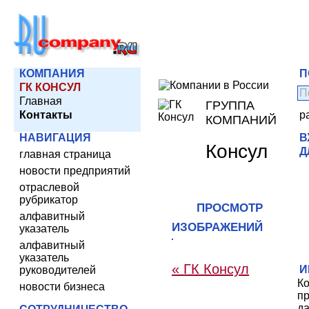
КОМПАНИЯ
П
ГК КОНСУЛ
Главная
ГРУППА
Контакты
р
КОМПАНИЙ
НАВИГАЦИЯ
В
Консул
Д
главная страница
новости предприятий
отраслевой
рубрикатор
ПРОСМОТР
алфавитный
ИЗОБРАЖЕНИЙ
указатель
алфавитный
указатель
« ГК Консул
И
руководителей
К
новости бизнеса
пр
д