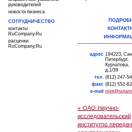
руководителей
новости бизнеса
ПОДРОБ
СОТРУДНИЧЕСТВО
КОНТАКТ
контакты
RuCompany.Ru
ИНФОРМА
расценки
RuCompany.Ru
адрес
194223, Сан
Петербург, 
Курчатова,
д.1/39
тел.
(812) 247-5
факс
(812) 552-6
e-mail
niipt@solaris
« ОАО Научно-
исследовательский
институтпо переда