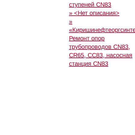
ступеней CN83
» <Нет описания>
»
«Киришинефтеоргсинте
Ремонт опор
трубопроводов CN83,
CR65, CC83, насосная
станция CN83