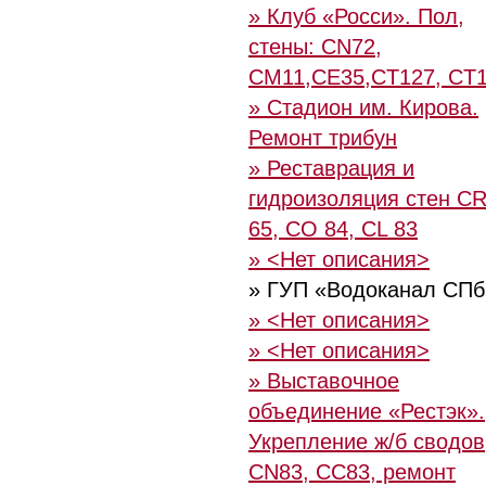
» Клуб «Росси». Пол,
стены: CN72,
CM11,CE35,CT127, CT
» Стадион им. Кирова.
Ремонт трибун
» Реставрация и
гидроизоляция стен C
65, CO 84, CL 83
» <Нет описания>
» ГУП «Водоканал СПб
» <Нет описания>
» <Нет описания>
» Выставочное
объединение «Рестэк».
Укрепление ж/б сводов
CN83, CC83, ремонт