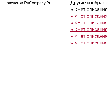
Другие изображ
расценки RuCompany.Ru
» <Нет описани
» <Нет описани
» <Нет описани
» <Нет описани
» <Нет описани
» <Нет описани