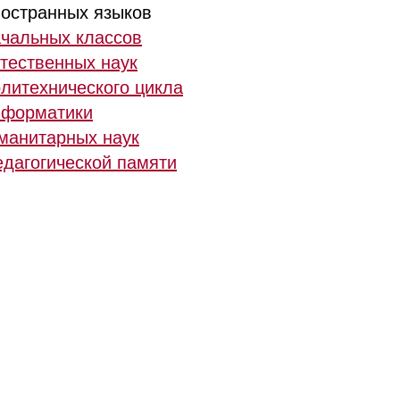
ностранных языков
ачальных классов
тественных наук
литехнического цикла
нформатики
уманитарных наук
едагогической памяти