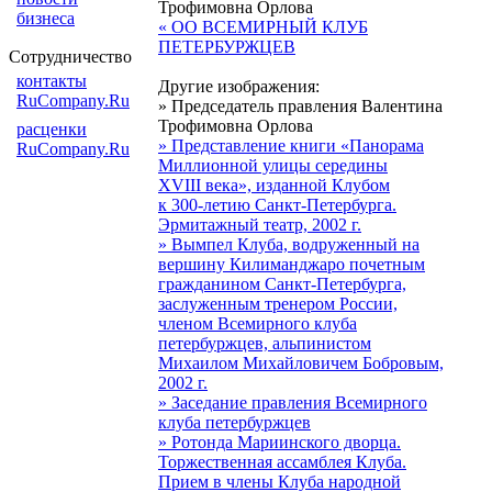
Трофимовна Орлова
бизнеса
« ОО ВСЕМИРНЫЙ КЛУБ
ПЕТЕРБУРЖЦЕВ
Сотрудничество
контакты
Другие изображения:
RuCompany.Ru
» Председатель правления Валентина
Трофимовна Орлова
расценки
» Представление книги «Панорама
RuCompany.Ru
Миллионной улицы середины
XVIII века», изданной Клубом
к 300-летию Санкт-Петербурга.
Эрмитажный театр, 2002 г.
» Вымпел Клуба, водруженный на
вершину Килиманджаро почетным
гражданином Санкт-Петербурга,
заслуженным тренером России,
членом Всемирного клуба
петербуржцев, альпинистом
Михаилом Михайловичем Бобровым,
2002 г.
» Заседание правления Всемирного
клуба петербуржцев
» Ротонда Мариинского дворца.
Торжественная ассамблея Клуба.
Прием в члены Клуба народной