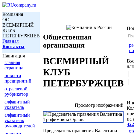
Компания
ОО
ВСЕМИРНЫЙ
По
КЛУБ
ПЕТЕРБУРЖЦЕВ
Общественная
Главная
организация
р
Контакты
по
Навигация
ВСЕМИРНЫЙ
Вх
главная
для
страница
КЛУБ
новости
ПЕТЕРБУРЖЦЕВ
предприятий
отраслевой
рубрикатор
алфавитный
Ин
Просмотр изображений
указатель
Кол
пре
алфавитный
на 
указатель
422
руководителей
Председатель правления Валентина
ст
новости