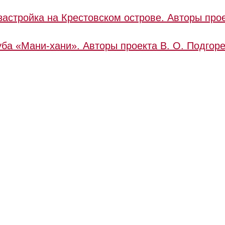
астройка на Крестовском острове. Авторы прое
луба «Мани-хани». Авторы проекта
В. О. Подгоре
© RuCompany.ru 2006 - 2026