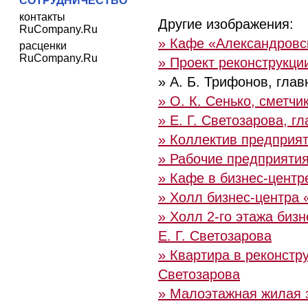
СОТРУДНИЧЕСТВО
контакты
Другие изображения:
RuCompany.Ru
» Кафе «Александровск
расценки
RuCompany.Ru
» Проект реконструкц
» А. Б. Трифонов, гла
» О. К. Сенько, сметчи
» Е. Г. Светозарова, г
» Коллектив предприя
» Рабочие предприяти
» Кафе в бизнес-центр
» Холл бизнес-центра 
» Холл 2-го этажа бизн
Е. Г. Светозарова
» Квартира в реконстру
Светозарова
» Малоэтажная жилая з