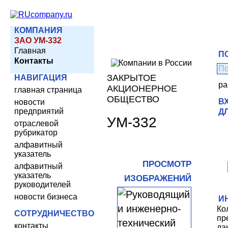
КОМПАНИЯ
ЗАО УМ-332
Главная
П
Контакты
ЗАКРЫТОЕ
НАВИГАЦИЯ
ра
АКЦИОНЕРНОЕ
главная страница
ОБЩЕСТВО
В
новости
предприятий
Д
УМ-332
отраслевой
рубрикатор
алфавитный
указатель
ПРОСМОТР
алфавитный
указатель
ИЗОБРАЖЕНИЙ
руководителей
новости бизнеса
И
Ко
СОТРУДНИЧЕСТВО
пр
контакты
да