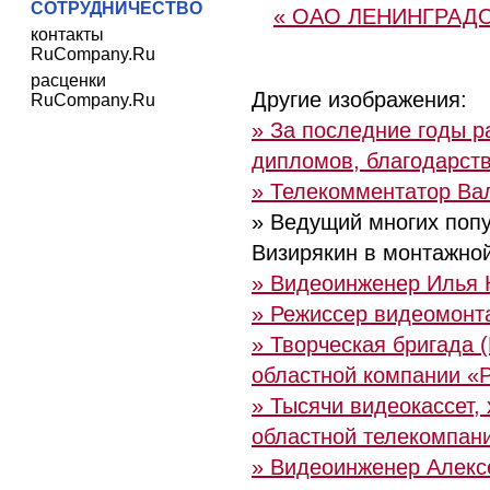
СОТРУДНИЧЕСТВО
« ОАО ЛЕНИНГРАД
контакты
RuCompany.Ru
расценки
Другие изображения:
RuCompany.Ru
» За последние годы 
дипломов, благодарст
» Телекомментатор Ва
» Ведущий многих поп
Визирякин в монтажно
» Видеоинженер Илья 
» Режиссер видеомонт
» Творческая бригада 
областной компании «
» Тысячи видеокассет,
областной телекомпани
» Видеоинженер Алексе