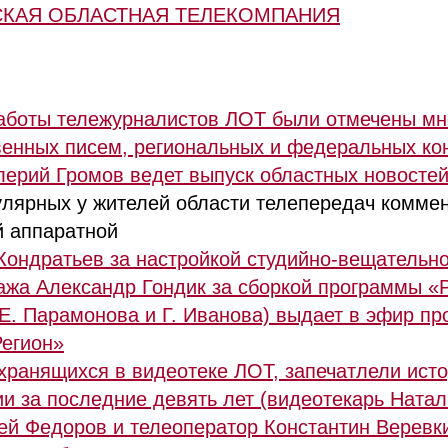
СКАЯ ОБЛАСТНАЯ ТЕЛЕКОМПАНИЯ
работы тележурналистов ЛОТ были отмечены мн
венных писем, региональных и федеральных ко
лерий Громов ведет выпуск областных новосте
улярных у жителей области телепередач комме
й аппаратной
Кондратьев за настройкой студийно-вещательно
ажа Александр Гондик за сборкой программы «
(Е. Парамонова и Г. Иванова) выдает в эфир п
Регион»
 хранящихся в видеотеке ЛОТ, запечатлели ист
и за последние девять лет (видеотекарь Натал
й Федоров и телеоператор Константин Веревки