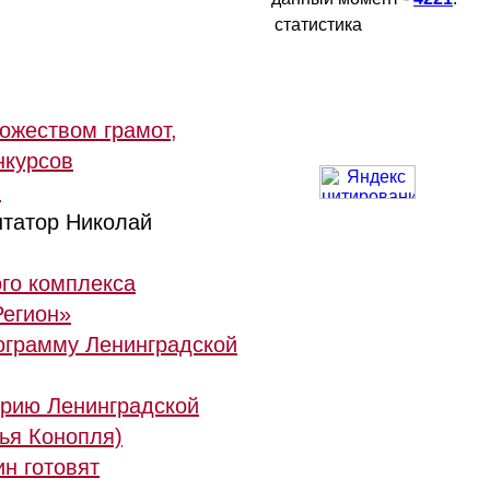
статистика
ожеством грамот,
нкурсов
й
нтатор Николай
го комплекса
Регион»
рограмму Ленинградской
орию Ленинградской
ья Конопля)
н готовят