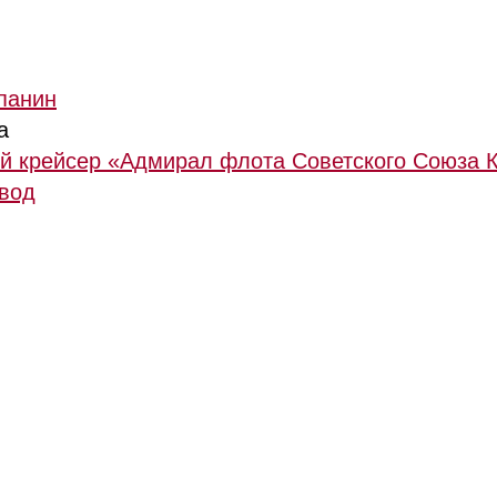
панин
а
й крейсер «Адмирал флота Советского Союза 
авод