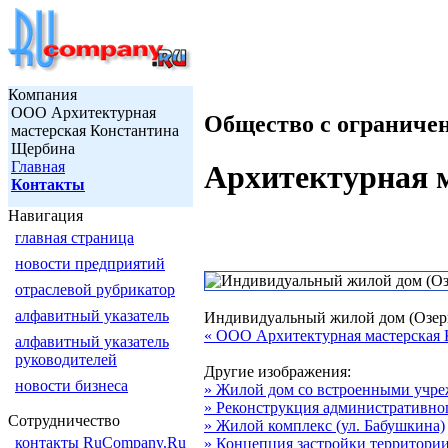
Компания
ООО Архитектурная
Общество с ограниче
мастерская Константина
Щербина
Главная
Архитектурная 
Контакты
Навигация
главная страница
новости предприятий
отраслевой рубрикатор
алфавитный указатель
Индивидуальный жилой дом (Озер
« ООО Архитектурная мастерская
алфавитный указатель
руководителей
Другие изображения:
новости бизнеса
» Жилой дом со встроенными учре
» Реконструкция административног
Сотрудничество
» Жилой комплекс (ул. Бабушкина)
контакты RuCompany.Ru
» Концепция застройки территории