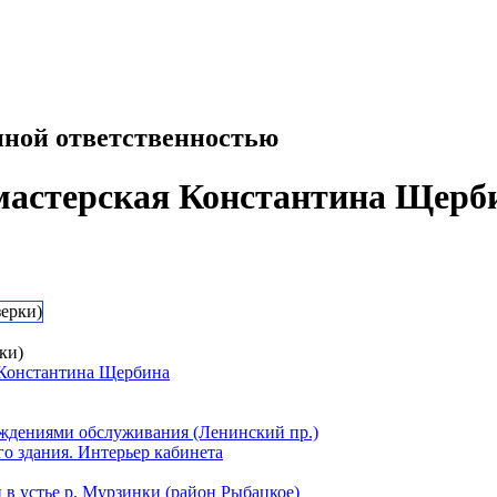
нной ответственностью
мастерская Константина Щерб
ки)
 Константина Щербина
ждениями обслуживания (Ленинский пр.)
о здания. Интерьер кабинета
 в устье р. Мурзинки (район Рыбацкое)