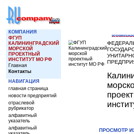
КОМПАНИЯ
ФГУП
ФЕДЕРАЛ
КАЛИНИНГРАДСКИЙ
МОРСКОЙ
ГОСУДАР
ПРОЕКТНЫЙ
УНИТАРН
ИНСТИТУТ МО РФ
ПРЕДПРИ
Главная
Контакты
Калин
НАВИГАЦИЯ
морск
главная страница
проек
новости предприятий
инсти
отраслевой
рубрикатор
алфавитный
указатель
алфавитный
ПРОСМОТР И
указатель