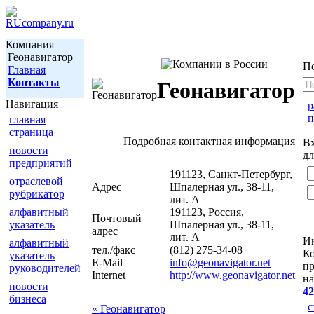
Компания
Геонавигатор
П
Главная
Контакты
Геонавигатор
Навигация
р
п
главная
страница
Подробная контактная информация
В
новости
дл
предприятий
191123, Санкт-Петербург,
отраслевой
Адрес
Шпалерная ул., 38-11,
рубрикатор
лит. А
алфавитный
191123, Россия,
Почтовый
указатель
Шпалерная ул., 38-11,
адрес
лит. А
И
алфавитный
тел./факс
(812) 275-34-08
Ко
указатель
E-Mail
info@geonavigator.net
пр
руководителей
Internet
http://www.geonavigator.net
на
новости
42
бизнеса
с
« Геонавигатор