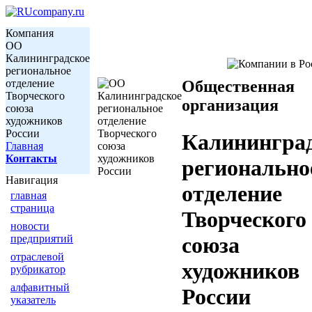
Компания
ОО
Калининградское
региональное
отделение
Общественная
Творческого
организация
союза
художников
России
Калинингра
Главная
Контакты
регионально
Навигация
отделение
главная
страница
Творческого
новости
предприятий
союза
отраслевой
художников
рубрикатор
алфавитный
России
указатель