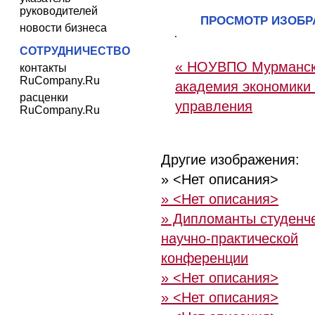
руководителей
ПРОСМОТР ИЗОБ
новости бизнеса
СОТРУДНИЧЕСТВО
« НОУВПО Мурманс
контакты
RuCompany.Ru
академия экономики
расценки
управления
RuCompany.Ru
Другие изображения:
» <Нет описания>
» <Нет описания>
» Дипломанты студенч
научно-практической
конференции
» <Нет описания>
» <Нет описания>