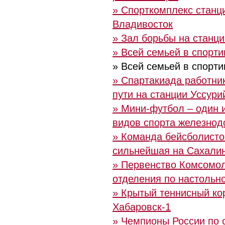
» Спорткомплекс станц
Владивосток
» Зал борьбы на станци
» Всей семьей в спорт
» Всей семьей в спорт
» Спартакиада работни
пути на станции Уссури
» Мини-футбол – один 
видов спорта железнод
» Команда бейсболисто
сильнейшая на Сахали
» Первенство Комсомол
отделения по настольн
» Крытый теннисный ко
Хабаровск-1
» Чемпионы России по