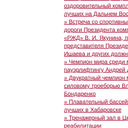
оздоровительный компл
лучших на Дальнем Вос
» Встреча со спортивн
дороги Президента ко
«РЖД» В. И. Якунина, 
представителя Президе
Ишаева и других должн
» Чемпион мира среди
пауэрлифтингу Андрей 
» Двукратный чемпион 
силовому троеборью В
Бондаренко
» Плавательный бассей
лучших в Хабаровске
» Тренажерный зал в Ц
реабилитации