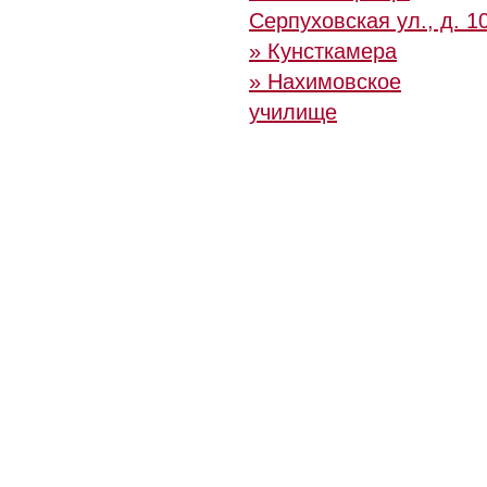
Cерпуховская ул., д. 1
» Кунсткамера
» Нахимовское
училище