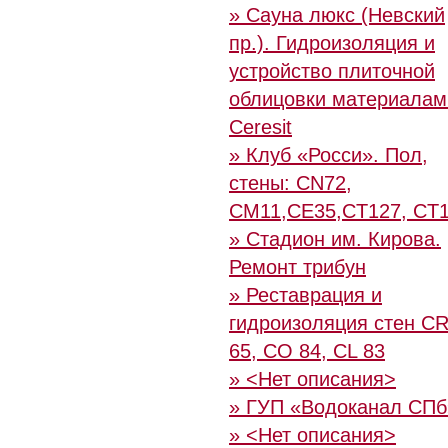
» Сауна люкс (Невский
пр.). Гидроизоляция и
устройство плиточной
облицовки материалам
Ceresit
» Клуб «Росси». Пол,
стены: CN72,
CM11,CE35,CT127, CT
» Стадион им. Кирова.
Ремонт трибун
» Реставрация и
гидроизоляция стен C
65, CO 84, CL 83
» <Нет описания>
» ГУП «Водоканал СПб
» <Нет описания>