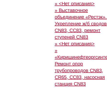
» <Нет описания>
» Выставочное
объединение «Рестэк».
Укрепление ж/б сводов
CN83, CC83, ремонт
ступеней CN83
» <Нет описания>
»
«Киришинефтеоргсинте
Ремонт опор
трубопроводов CN83,
CR65, CC83, насосная
станция CN83