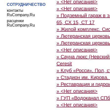
» <Нет описания>
СОТРУДНИЧЕСТВО
» <Нет описания>
контакты
RuCompany.Ru
» Подземный гараж в э
расценки
65, CX 15, CT 17
RuCompany.Ru
» Жилой комплекс. Сис
» Лютеранская церковь
» Лютеранская церковь
» <Нет описания>
» Сауна люкс (Невский
Ceresit
» Клуб «Росси». Пол, 
» Стадион им. Кирова.
» Реставрация и гидро
» <Нет описания>
» ГУП «Водоканал СП
» <Нет описания>