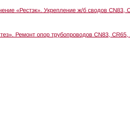
ение «Рестэк». Укрепление ж/б сводов CN83, 
тез». Ремонт опор трубопроводов CN83, CR65,