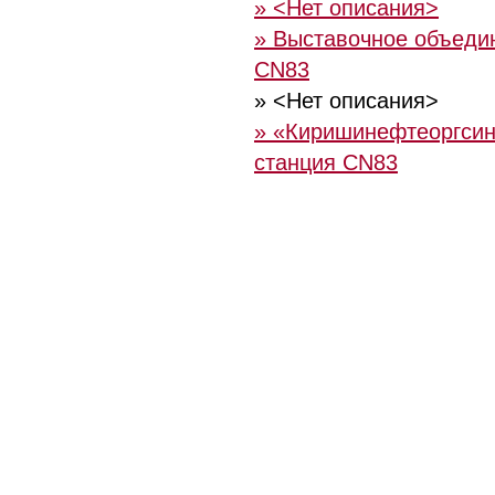
» <Нет описания>
» Выставочное объедин
CN83
» <Нет описания>
» «Киришинефтеоргсин
станция CN83