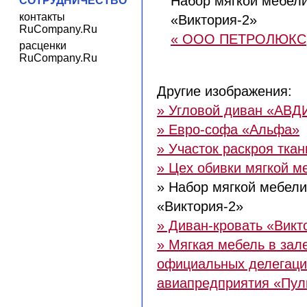
Набор мягкой мебел
СОТРУДНИЧЕСТВО
контакты
«Виктория-2»
RuCompany.Ru
« ООО ПЕТРОЛЮКС
расценки
RuCompany.Ru
Другие изображения:
» Угловой диван «АВД
» Евро-софа «Альфа»
» Участок раскроя ткан
» Цех обивки мягкой м
» Набор мягкой мебели
«Виктория-2»
» Диван-кровать «Викт
» Мягкая мебель в зал
официальных делегац
авиапредприятия «Пул