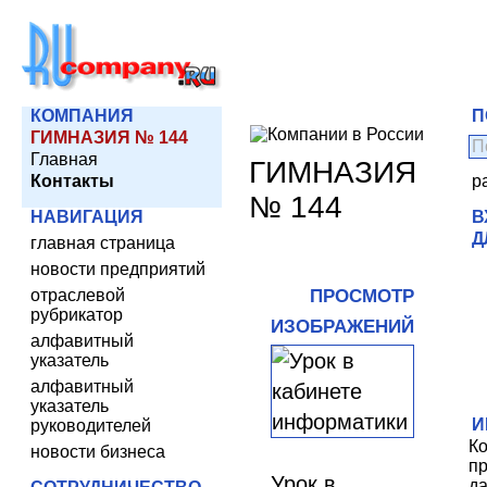
КОМПАНИЯ
П
ГИМНАЗИЯ № 144
Главная
ГИМНАЗИЯ
Контакты
р
№ 144
НАВИГАЦИЯ
В
Д
главная страница
новости предприятий
отраслевой
ПРОСМОТР
рубрикатор
ИЗОБРАЖЕНИЙ
алфавитный
указатель
алфавитный
указатель
И
руководителей
К
новости бизнеса
пр
Урок в
д