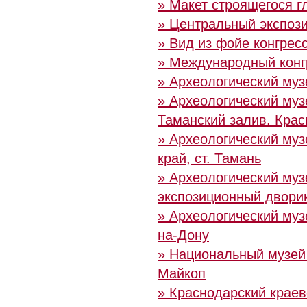
» Макет строящегося г
» Центральный экспоз
» Вид из фойе конгрес
» Международный конгр
» Археологический муз
» Археологический муз
Таманский залив. Крас
» Археологический муз
край, ст. Тамань
» Археологический муз
экспозиционный дворик
» Археологический муз
на-Дону
» Национальный музей 
Майкоп
» Краснодарский краев