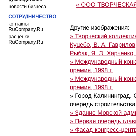
« ООО ТВОРЧЕСКАЯ
новости бизнеса
СОТРУДНИЧЕСТВО
контакты
Другие изображения:
RuCompany.Ru
» Творческий коллектив
расценки
RuCompany.Ru
Куцебо, В. А. Гаврилов
Рыбак, Я. Э. Харченко,
» Международный конку
премия, 1998 г.
» Международный конку
премия, 1998 г.
» Город Калининград. 
очередь строительства,
» Здание Морской адми
» Первая очередь глав
» Фасад конгресс-цент