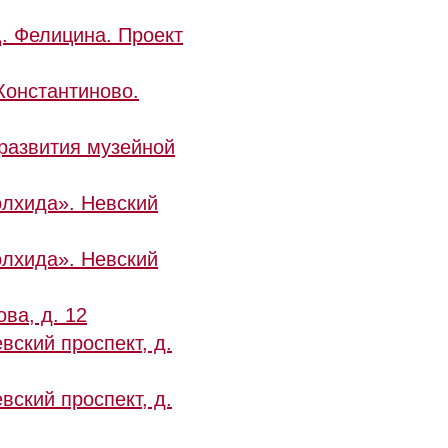
Д. Фелицина. Проект
Константиново.
 развития музейной
олхида». Невский
олхида». Невский
ва, д. 12
вский проспект, д.
вский проспект, д.