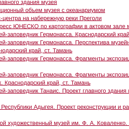
лавного здания музея
иционный объем музея с океанариумом
с-центра на набережную реки Преголи
есс ЮНЕСКО по картографии в актовом зале му
ей-заповедник Гермонасса. Краснодарский край,
ей-заповедник Гермонасса. Перспектива музей
нодарский край, ст. Тамань
ей-заповедник Гермонасса. Фрагменты экспози
ей-заповедник Гермонасса. Фрагменты экспози
. Краснодарский край, ст. Тамань
ей-заповедник Танаис. Проект главного здания 
Республики Адыгея. Проект реконструкции и ра
ой художественный музей им. Ф. А. Коваленко.