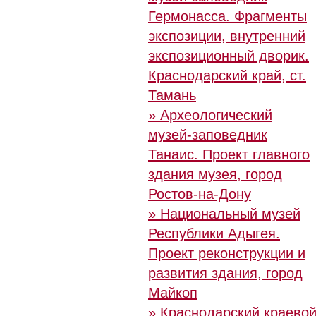
Гермонасса. Фрагменты
экспозиции, внутренний
экспозиционный дворик.
Краснодарский край, ст.
Тамань
» Археологический
музей-заповедник
Танаис. Проект главного
здания музея, город
Ростов-на-Дону
» Национальный музей
Республики Адыгея.
Проект реконструкции и
развития здания, город
Майкоп
» Краснодарский краево