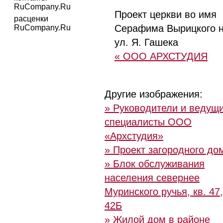
RuCompany.Ru
Проект церкви во имя
расценки
Серафима Вырицкого 
RuCompany.Ru
ул. Я. Гашека
« ООО АРХСТУДИЯ
Другие изображения:
» Руководители и ведущ
специалисты ООО
«Архстудия»
» Проект загородного до
» Блок обслуживания
населения севернее
Муринского ручья, кв. 47,
42Б
» Жилой дом в районе