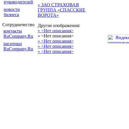
руководителей
« ЗАО СТРАХОВАЯ
новости
ГРУППА «СПАССКИЕ
бизнеса
ВОРОТА»
Сотрудничество
Другие изображения:
» <Нет описания>
контакты
» <Нет описания>
RuCompany.Ru
» <Нет описания>
расценки
» <Нет описания>
RuCompany.Ru
» <Нет описания>