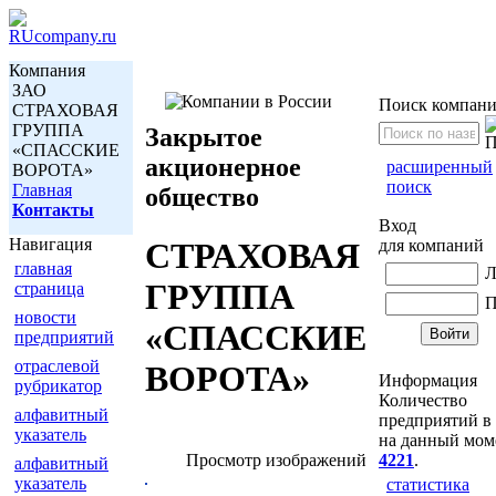
Компания
ЗАО
Поиск компан
СТРАХОВАЯ
ГРУППА
Закрытое
«СПАССКИЕ
акционерное
расширенный
ВОРОТА»
поиск
Главная
общество
Контакты
Вход
Навигация
для компаний
СТРАХОВАЯ
главная
Л
ГРУППА
страница
П
новости
«СПАССКИЕ
предприятий
отраслевой
ВОРОТА»
Информация
рубрикатор
Количество
алфавитный
предприятий в 
указатель
на данный мом
Просмотр изображений
4221
.
алфавитный
указатель
статистика