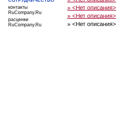
СОТРУДНИЧЕСТВО
» <Нет описания>
контакты
RuCompany.Ru
» <Нет описания>
расценки
» <Нет описания>
RuCompany.Ru