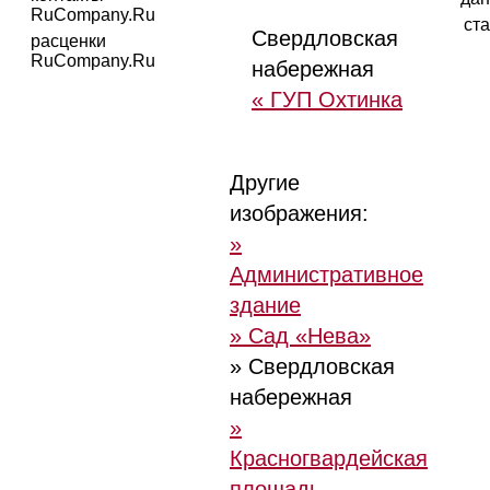
RuCompany.Ru
ста
Свердловская
расценки
RuCompany.Ru
набережная
« ГУП Охтинка
Другие
изображения:
»
Административное
здание
» Сад «Нева»
» Свердловская
набережная
»
Красногвардейская
площадь