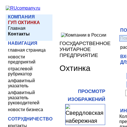
КОМПАНИЯ
ГУП ОХТИНКА
Главная
ПО
Контакты
ГОСУДАРСТВЕННОЕ
НАВИГАЦИЯ
ра
УНИТАРНОЕ
главная страница
ПРЕДПРИЯТИЕ
ВХ
новости
предприятий
ДЛ
Охтинка
отраслевой
рубрикатор
алфавитный
указатель
ПРОСМОТР
алфавитный
указатель
ИЗОБРАЖЕНИЙ
руководителей
новости бизнеса
И
Кол
СОТРУДНИЧЕСТВО
пре
контакты
дан