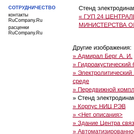
Стенд электродина
СОТРУДНИЧЕСТВО
контакты
« ГУП 24 ЦЕНТР
RuCompany.Ru
МИНИСТЕРСТВА 
расценки
RuCompany.Ru
Другие изображения:
» Адмирал Берг А. И.
» Гидроакустический
» Электролитический
среде
» Передвижной компл
» Стенд электродина
» Корпус НИЦ РЭВ
» <Нет описания>
» Здание Центра свя
» Автоматизированно