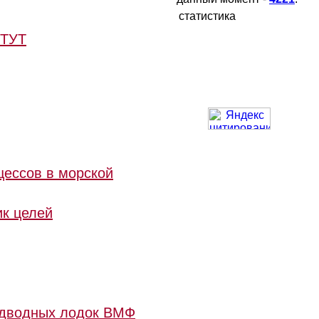
статистика
ТУТ
цессов в морской
ик целей
подводных лодок ВМФ