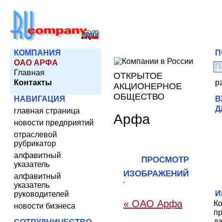
КОМПАНИЯ
П
ОАО АРФА
Главная
ОТКРЫТОЕ
Контакты
р
АКЦИОНЕРНОЕ
ОБЩЕСТВО
НАВИГАЦИЯ
В
Д
главная страница
Арфа
новости предприятий
отраслевой
рубрикатор
алфавитный
ПРОСМОТР
указатель
ИЗОБРАЖЕНИЙ
алфавитный
указатель
И
руководителей
« ОАО Арфа
К
новости бизнеса
пр
д