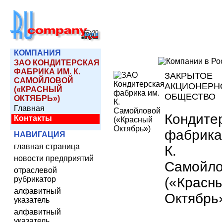
КОМПАНИЯ
ЗАО КОНДИТЕРСКАЯ
ФАБРИКА ИМ. К.
ЗАКРЫТОЕ
САМОЙЛОВОЙ
АКЦИОНЕРН
(«КРАСНЫЙ
ОБЩЕСТВО
ОКТЯБРЬ»)
Главная
Кондите
Контакты
фабрика
НАВИГАЦИЯ
главная страница
К.
новости предприятий
Самойл
отраслевой
(«Красн
рубрикатор
алфавитный
Октябрь
указатель
алфавитный
указатель