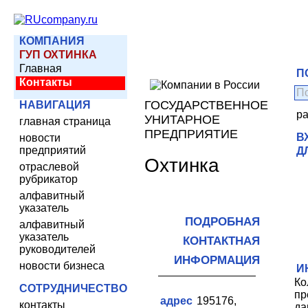
КОМПАНИЯ
ГУП ОХТИНКА
Главная
П
Контакты
ГОСУДАРСТВЕННОЕ
НАВИГАЦИЯ
р
УНИТАРНОЕ
главная страница
ПРЕДПРИЯТИЕ
В
новости
предприятий
Д
Охтинка
отраслевой
рубрикатор
алфавитный
указатель
ПОДРОБНАЯ
алфавитный
указатель
КОНТАКТНАЯ
руководителей
ИНФОРМАЦИЯ
новости бизнеса
И
Ко
СОТРУДНИЧЕСТВО
пр
адрес
195176,
контакты
да