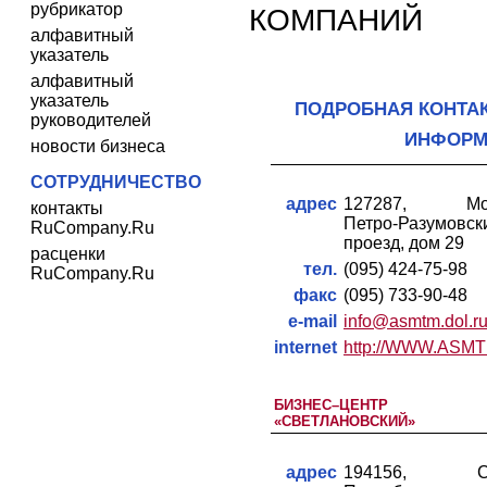
рубрикатор
КОМПАНИЙ
алфавитный
указатель
алфавитный
указатель
ПОДРОБНАЯ КОНТА
руководителей
ИНФОРМ
новости бизнеса
СОТРУДНИЧЕСТВО
адрес
127287, Мос
контакты
Петро-Разумовск
RuCompany.Ru
проезд, дом 29
расценки
тел.
(095) 424-75-98
RuCompany.Ru
факс
(095) 733-90-48
e-mail
info@asmtm.dol.r
internet
http://WWW.ASM
БИЗНЕС–ЦЕНТР
«СВЕТЛАНОВСКИЙ»
адрес
194156, Са