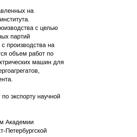
авленных на
института.
роизводства с целью
ных партий
 с производства на
ся объем работ по
ектрических машин для
ргоагрегатов,
ента.
по экспорту научной
м Академии
кт-Петербургской