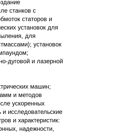
оздание
ле станков с
бмоток статоров и
еских установок для
пыления, для
стмассами); установок
омпаундом;
но-дуговой и лазерной
ктрических машин;
рамм и методов
исле ускоренных
ь и исследовательские
ров и характеристик:
онных, надежности,