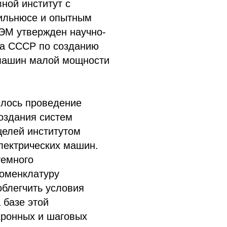
ной институт с
ильнюсе и опытным
МЭМ утвержден научно-
ма СССР по созданию
 машин малой мощности
лось проведение
создания систем
целей институтом
лектрических машин.
темного
номенклатуру
блегчить условия
 базе этой
хронных и шаговых