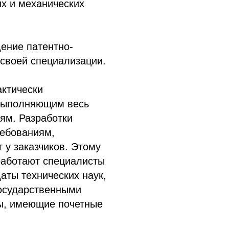
их и механических
дение патентно-
своей специализации.
актически
 выполняющим весь
ям. Разработки
ребованиям,
 у заказчиков. Этому
 работают специалисты
аты технических наук,
государственными
ты, имеющие почетные