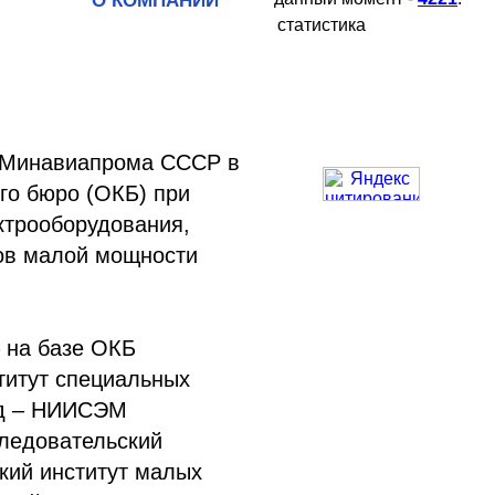
О КОМПАНИИ
статистика
Минавиапрома СССР в
го бюро (ОКБ) при
ктрооборудования,
ов малой мощности
– на базе ОКБ
титут специальных
од – НИИСЭМ
следовательский
ский институт малых