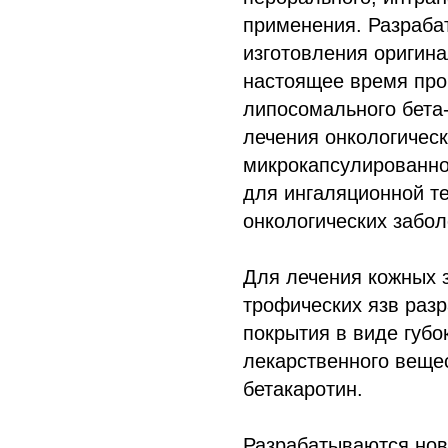
применения. Разраба
изготовления оригин
настоящее время про
липосомального бета
лечения онкологическ
микрокапсулированно
для ингаляционной т
онкологических забол
Для лечения кожных з
трофических язв раз
покрытия в виде губо
лекарственного веще
бетакаротин.
Разрабатываются но