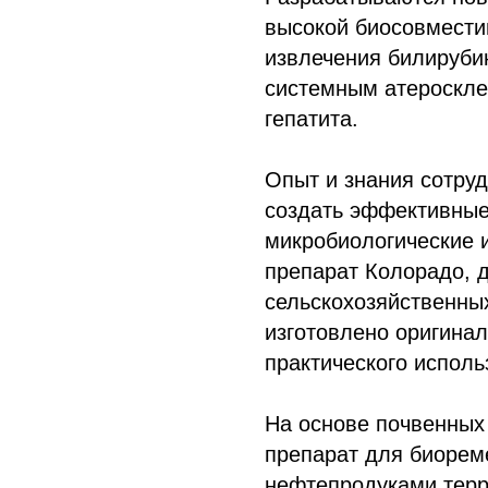
высокой биосовмести
извлечения билирубин
системным атероскл
гепатита.
Опыт и знания сотруд
создать эффективные
микробиологические и
препарат Колорадо, 
сельскохозяйственных
изготовлено оригина
практического исполь
На основе почвенных
препарат для биорем
нефтепродуками терр