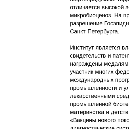
отличается высокой 
микробиоценоз. На п
разрешение Госэпидн
Санкт-Петербурга.
Институт является в
свидетельств и патен
награждены медалями
участник многих фед
международных прогр
промышленности и у
лекарственными сред
промышленной биоте
материнства и детств
«Вакцины нового пок
диагностические сис