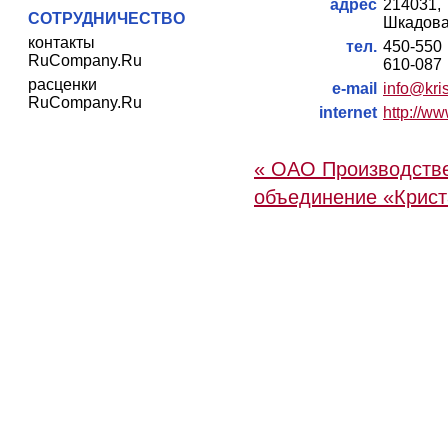
адрес
214031
СОТРУДНИЧЕСТВО
Шкадова,
контакты
тел.
450-550
RuCompany.Ru
610-087
расценки
e-mail
info@kri
RuCompany.Ru
internet
http://ww
« ОАО Производств
объединение «Крис