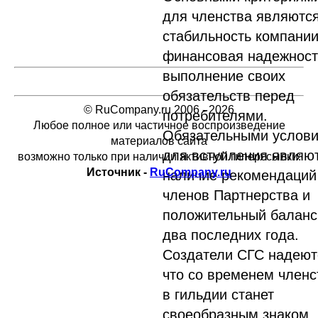
для членства являютс
стабильность компании
финансовая надежност
выполнение своих
обязательств перед
© RuCompany.ru 2006 - 2026
потребителями.
Любое полное или частичное воспроизведение
Обязательными услов
материалов сайта
для вступления являют
возможно только при наличии активной гиперссылки:
Источник -
RuCompany.ru
наличие рекомендаций
членов Партнерства и
положительный баланс
два последних года.
Создатели СГС надеют
что со временем членс
в гильдии станет
своеобразным знаком